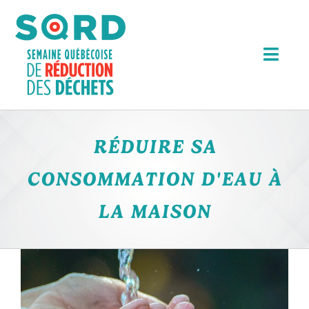
Passer
au
contenu
Togg
Navi
Événements
RÉDUIRE SA
Articles
CONSOMMATION D'EAU À
Outils
LA MAISON
Bourse Michel Séguin
Voir
À propos
l'image
RECHERCHER:
agrandie