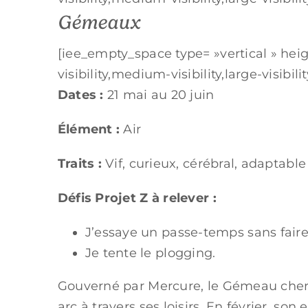
Gémeaux
[iee_empty_space type= »vertical » hei
visibility,medium-visibility,large-visibility
Dates :
21 mai au 20 juin
Élément :
Air
Traits :
Vif, curieux, cérébral, adaptable
Défis Projet Z à relever :
J’essaye un passe-temps sans faire
Je tente le plogging.
Gouverné par Mercure, le Gémeau cher
arc à travers ses loisirs. En février, son 