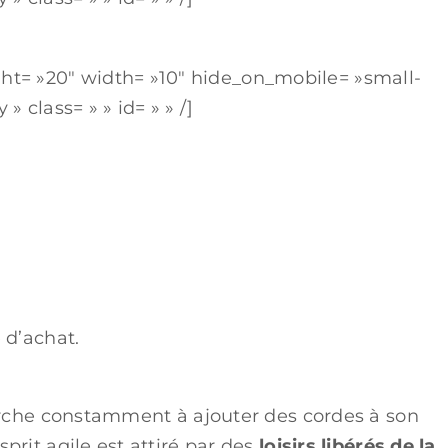
ght= »20″ width= »10″ hide_on_mobile= »small-
 » class= » » id= » » /]
 d’achat.
che constamment à ajouter des cordes à son
esprit agile est attiré par des
loisirs libérés de la