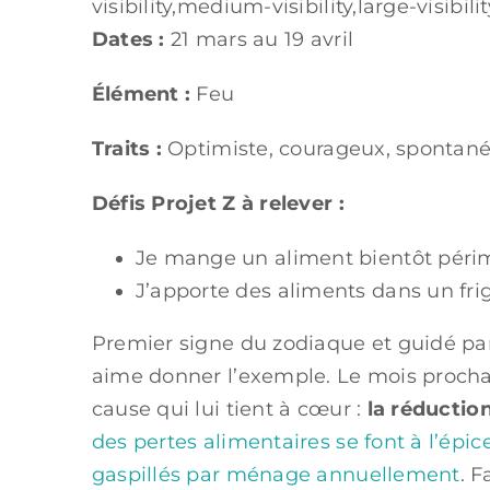
visibility,medium-visibility,large-visibility
Dates :
21 mars au 19 avril
Élément :
Feu
Traits :
Optimiste, courageux, spontané
Défis Projet Z à relever :
Je mange un aliment bientôt péri
J’apporte des aliments dans un fr
Premier signe du zodiaque et guidé par 
aime donner l’exemple. Le mois prochain
cause qui lui tient à cœur :
la réductio
des pertes alimentaires se font à l’épi
gaspillés par ménage annuellement
. F