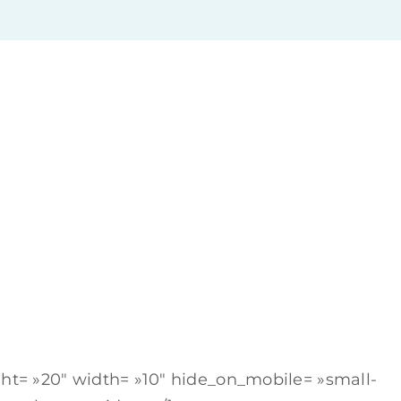
ght= »20″ width= »10″ hide_on_mobile= »small-