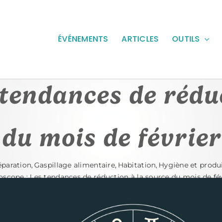
ÉVÉNEMENTS
ARTICLES
OUTILS
tendances de rédu
du mois de février
éparation
Gaspillage alimentaire
Habitation
Hygiène et produ
scope : Les tendances de réduction à la source du mois de fé