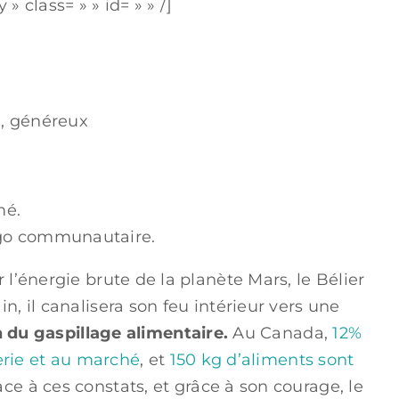
 » class= » » id= » » /]
, généreux
mé.
igo communautaire.
l’énergie brute de la planète Mars, le Bélier
, il canalisera son feu intérieur vers une
n du gaspillage alimentaire.
Au Canada,
12%
cerie et au marché
, et
150 kg d’aliments sont
ace à ces constats, et grâce à son courage, le