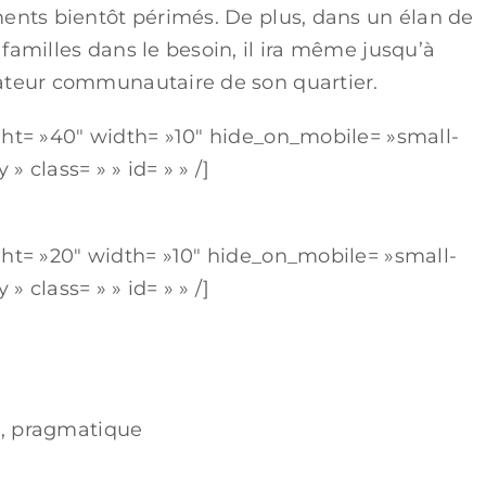
ments bientôt périmés. De plus, dans un élan de
familles dans le besoin, il ira même jusqu’à
rateur communautaire de son quartier.
ght= »40″ width= »10″ hide_on_mobile= »small-
 » class= » » id= » » /]
ght= »20″ width= »10″ hide_on_mobile= »small-
 » class= » » id= » » /]
e, pragmatique