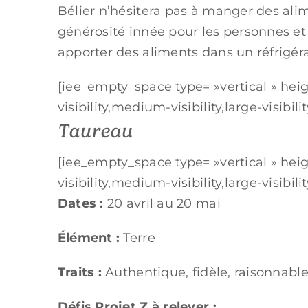
Bélier n’hésitera pas à manger des ali
générosité innée pour les personnes et 
apporter des aliments dans un réfrigé
[iee_empty_space type= »vertical » hei
visibility,medium-visibility,large-visibility
Taureau
[iee_empty_space type= »vertical » hei
visibility,medium-visibility,large-visibility
Dates :
20 avril au 20 mai
Élément :
Terre
Traits :
Authentique, fidèle, raisonnabl
Défis Projet Z à relever :