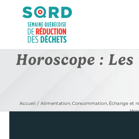
Passer
au
contenu
Horoscope : Les 
Accueil
Alimentation
Consommation
Échange et r
Horo
Voir
l'image
agrandie