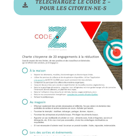
TÉLÉCHARGEZ LE CODE Z –
POUR LES CITOYEN·NE·S