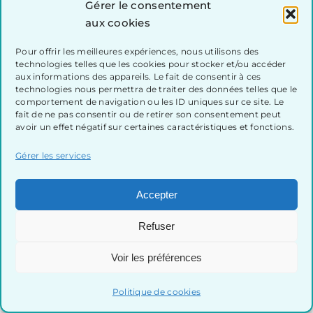
public, il est rare qu’il soit entièrement
Gérer le consentement
aux cookies
transparent sur tous les aspects du
produit en vente. On pensera notamment
Pour offrir les meilleures expériences, nous utilisons des
technologies telles que les cookies pour stocker et/ou accéder
à la qualité et la durabilité des matériaux,
aux informations des appareils. Le fait de consentir à ces
aux conditions dans lesquelles il a été
technologies nous permettra de traiter des données telles que le
comportement de navigation ou les ID uniques sur ce site. Le
produit, à la longueur de la chaîne de
fait de ne pas consentir ou de retirer son consentement peut
avoir un effet négatif sur certaines caractéristiques et fonctions.
production, etc. Ce sont pourtant des
informations importantes pour éviter
Gérer les services
l’acquisition d’un produit à fort impact
environnemental, autant en amont qu’en
Accepter
aval de son utilisation. Voici quelques
Refuser
exemples de questions à se poser :
Voir les préférences
Où est fabriqué le produit ?
Quels sont les matériaux qui le
Politique de cookies
constituent ?