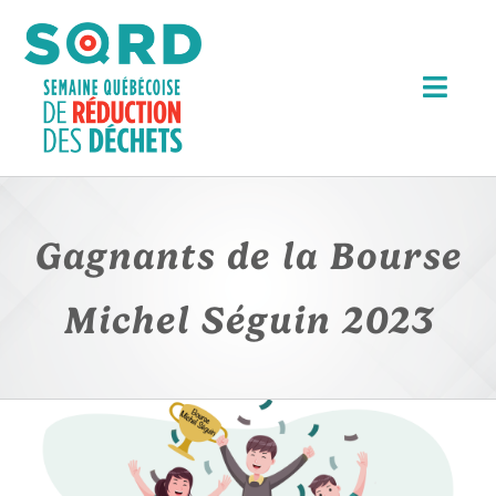
Passer
au
contenu
Togg
Navi
Événements
Articles
Gagnants de la Bourse
Outils
Michel Séguin 2023
Bourse Michel Séguin
À propos
RECHERCHER: