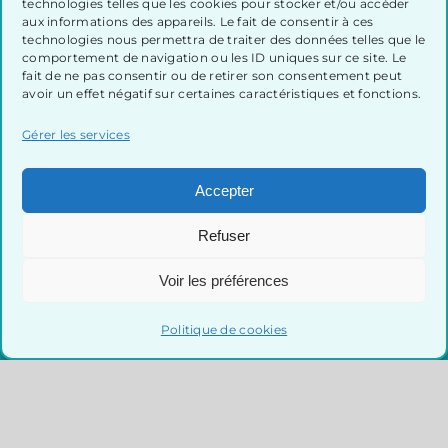
technologies telles que les cookies pour stocker et/ou accéder
aux informations des appareils. Le fait de consentir à ces
technologies nous permettra de traiter des données telles que le
comportement de navigation ou les ID uniques sur ce site. Le
fait de ne pas consentir ou de retirer son consentement peut
avoir un effet négatif sur certaines caractéristiques et fonctions.
Gérer les services
Accepter
Abonnez-vous à notre
Refuser
infolettre!
Voir les préférences
Politique de cookies
S'INSCRIRE