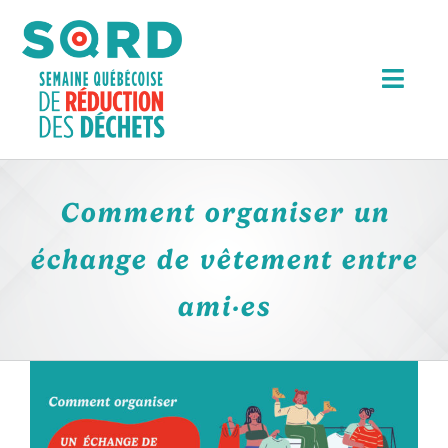
Passer
au
contenu
Togg
Navi
Événements
Comment organiser un
Articles
échange de vêtement entre
Outils
ami·es
Bourse Michel Séguin
Voir
À propos
l'image
RECHERCHER:
agrandie